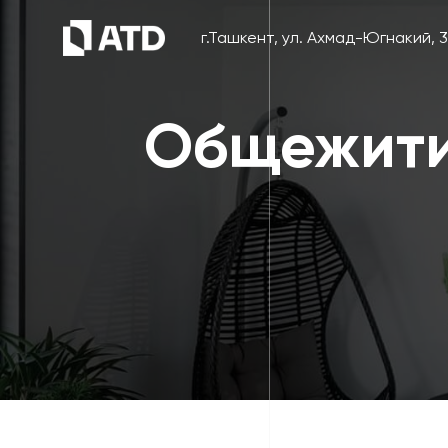
г.Ташкент, ул. Ахмад-Югнакий, 
Общежити