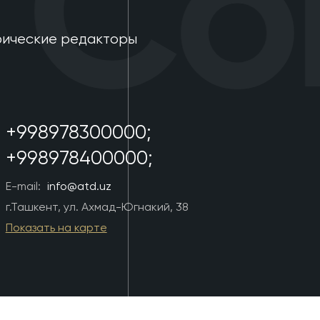
Con
фические редакторы
+998978300000;
+998978400000;
E-mail:
info@atd.uz
г.Ташкент, ул. Ахмад-Югнакий, 38
Показать на карте