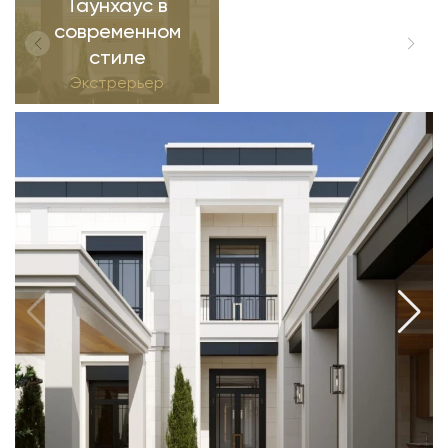
Таунхаус в
современном
стиле
Экстрерьер