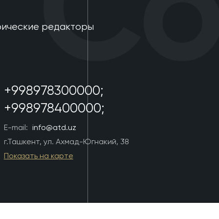
Con
фические редакторы
+998978300000;
+998978400000;
E-mail:
info@atd.uz
г.Ташкент, ул. Ахмад-Югнакий, 38
Показать на карте