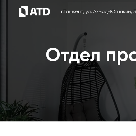
г.Ташкент, ул. Ахмад-Югнакий, 
Отдел пр