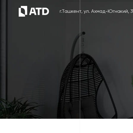
г.Ташкент, ул. Ахмад-Югнакий, 