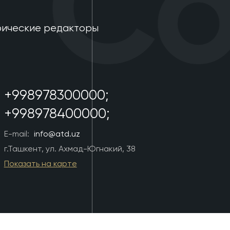
Con
фические редакторы
+998978300000;
+998978400000;
E-mail:
info@atd.uz
г.Ташкент, ул. Ахмад-Югнакий, 38
Показать на карте