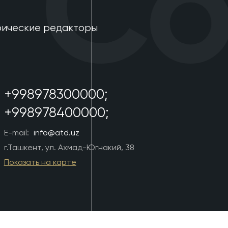
Con
фические редакторы
+998978300000;
+998978400000;
E-mail:
info@atd.uz
г.Ташкент, ул. Ахмад-Югнакий, 38
Показать на карте