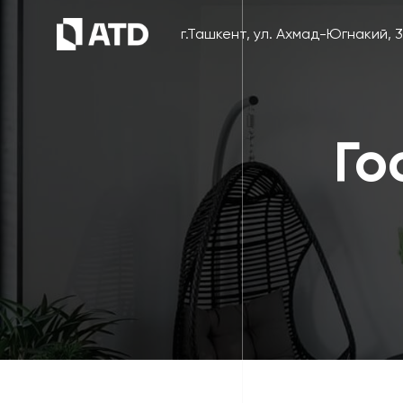
г.Ташкент, ул. Ахмад-Югнакий, 
Го