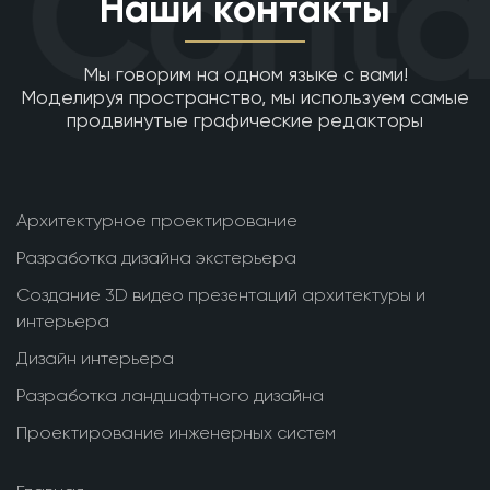
Contac
Наши контакты
металлоконструкций в
Узбекистане: ваши
Мы говорим на одном языке с вами!
Моделируя пространство, мы используем самые
возможности с ATD
продвинутые графические редакторы
Наша компания более десятка лет занимается
оказанием услуг в области архитектуры и дизайна.
Архитектурное проектирование
Проектирование металлических конструкций КМ и
Разработка дизайна экстерьера
КМД — одно из базовых направлений деятельности
AutoTechDraw. Выбор нашего архитектурно-
Создание 3D видео презентаций архитектуры и
дизайнерского бюро для заказа услуг по
интерьера
разработке проекта металлоконструкций в
Дизайн интерьера
Ташкенте открывает перед клиентами целый ряд
Разработка ландшафтного дизайна
преимуществ. Среди них:
Проектирование инженерных систем
комплексное обслуживание
, включающее
разработку полного пакета документации,