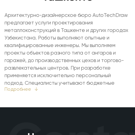
Архитектурно-дизайнерское бюро AutoTechDraw
предлагает услуги проектирования
металлоконструкций в Ташкенте и других городах
Узбекистана. Работы выполняют опытные и
квалифицированные инженеры. Мы выполняем
проекты объектов разного типа от ангаров и
гаражей, до производственных цехов и торгово-
развлекательных центров. При разработке
применяется исключительно персональный
подход. Специалисты учитывают бюджетные
Подробнее
↓
возможности клиентов и их требования. Все это
дополняет приемлемая для Узбекистана стоимость
проектирования металлических конструкций.
Кроме того, мы стараемся оптимизировать сервис,
осваивая новые технологии.
Разработка проекта