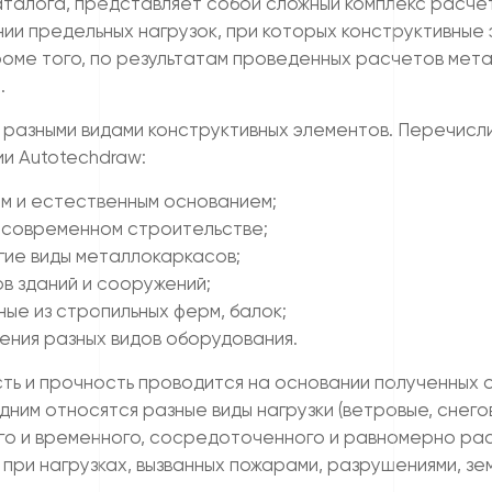
аталога, представляет собой сложный комплекс расче
ии предельных нагрузок, при которых конструктивны
оме того, по результатам проведенных расчетов мета
.
разными видами конструктивных элементов. Перечисл
и Autotechdraw:
м и естественным основанием;
в современном строительстве;
гие виды металлокаркасов;
ов зданий и сооружений;
ые из стропильных ферм, балок;
ения разных видов оборудования.
ь и прочность проводится на основании полученных о
ним относятся разные виды нагрузки (ветровые, снего
го и временного, сосредоточенного и равномерно рас
ри нагрузках, вызванных пожарами, разрушениями, зе