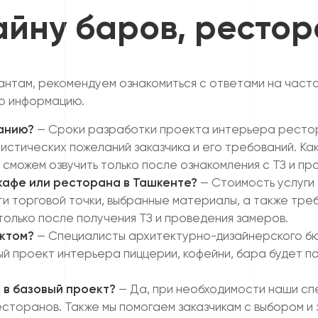
айну баров, рестор
ьтантам, рекомендуем ознакомиться с ответами на час
ую информацию.
ванию?
— Сроки разработки проекта интерьера рестор
стических пожеланий заказчика и его требований. Как
 сможем озвучить только после ознакомления с ТЗ и пр
кафе или ресторана в Ташкенте?
— Стоимость услуги 
 торговой точки, выбранные материалы, а также треб
олько после получения ТЗ и проведения замеров.
ектом?
— Специалисты архитектурно-дизайнерского б
ый проект интерьера пиццерии, кофейни, бара будет по
 в базовый проект?
— Да, при необходимости наши с
сторанов. Также мы помогаем заказчикам с выбором и 