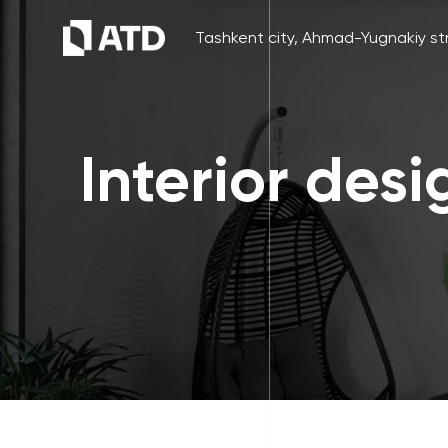
Tashkent city, Ahmad-Yugnakiy str
Interior desi