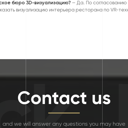
ское бюро 3D-визуализацию?
— Да. По согласованию 
аказать визуализацию интерьера ресторана по VR-тех
k
F
Contact us
and we will answer any questions you may have