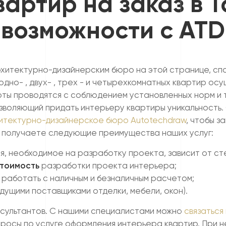
артир на заказ в 
возможности с ATD
рхитектурно-дизайнерским бюро на этой странице, сп
 одно- , двух- , трех - и четырехкомнатных квартир 
оты проводятся с соблюдением установленных норм и 
озволяющий придать интерьеру квартиры уникальность
итектурно-дизайнерское бюро Autotechdraw
, чтобы 
же получаете следующие преимущества наших услуг:
мя, необходимое на разработку проекта, зависит от ст
стоимость
разработки проекта интерьера;
работать с наличным и безналичным расчетом;
дущими поставщиками отделки, мебели, окон).
нсультантов. С нашими специалистами можно
связаться
просы по услуге оформления интерьера квартир. При 