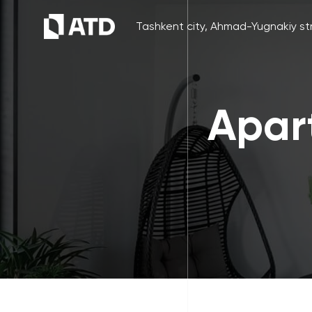
Tashkent city, Ahmad-Yugnakiy str
Apart