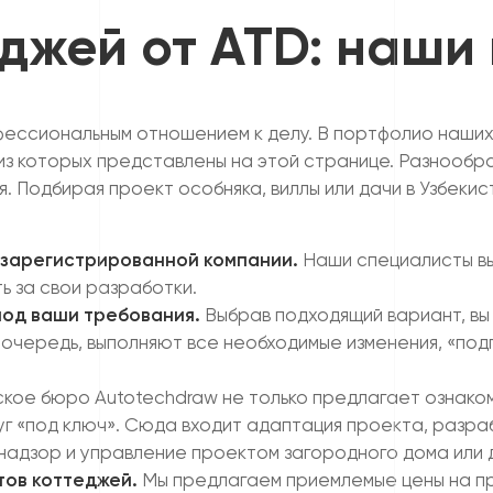
еджей от ATD: наши
офессиональным отношением к делу. В портфолио наши
из которых представлены на этой странице. Разнообр
Подбирая проект особняка, виллы или дачи в Узбекист
 зарегистрированной компании.
Наши специалисты вы
ь за свои разработки.
под ваши требования.
Выбрав подходящий вариант, в
 очередь, выполняют все необходимые изменения, «под
ое бюро Autotechdraw не только предлагает ознакоми
уг «под ключ». Сюда входит адаптация проекта, разр
надзор и управление проектом загородного дома или 
тов коттеджей.
Мы предлагаем приемлемые цены на п