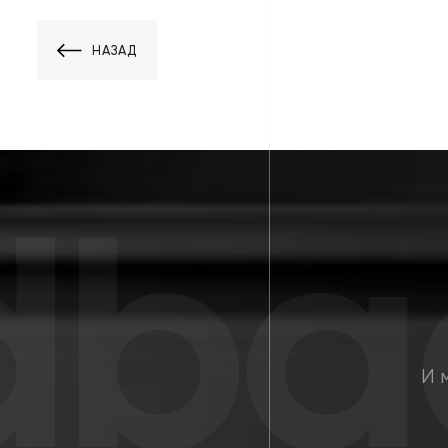
НАЗАД
bac
И 