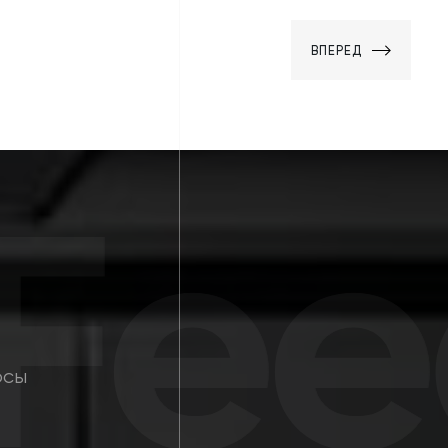
ВПЕРЕД
eed
осы