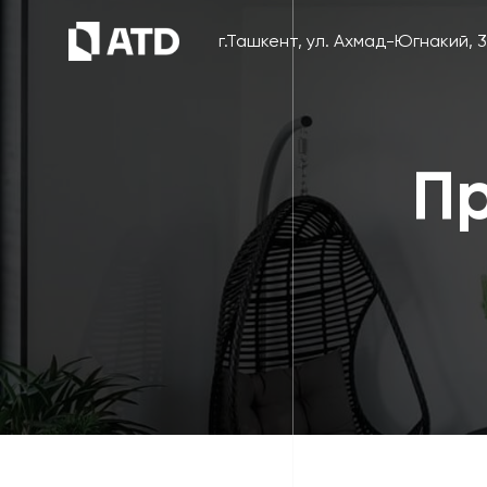
г.Ташкент, ул. Ахмад-Югнакий, 
Пр