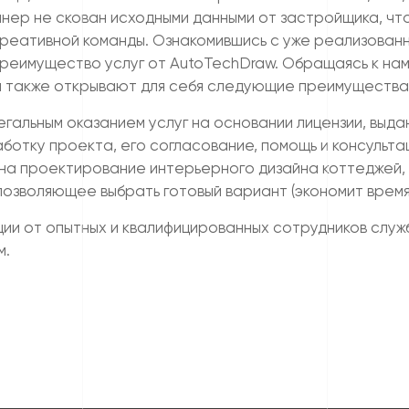
йнер не скован исходными данными от застройщика, ч
креативной команды. Ознакомившись с уже реализованн
реимущество услуг от AutoTechDraw. Обращаясь к нам
ты также открывают для себя следующие преимущества
гальным оказанием услуг на основании лицензии, выд
отку проекта, его согласование, помощь и консультац
 на проектирование интерьерного дизайна коттеджей, 
озволяющее выбрать готовый вариант (экономит время
и от опытных и квалифицированных сотрудников служб
м.