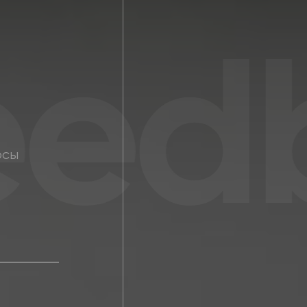
edb
осы